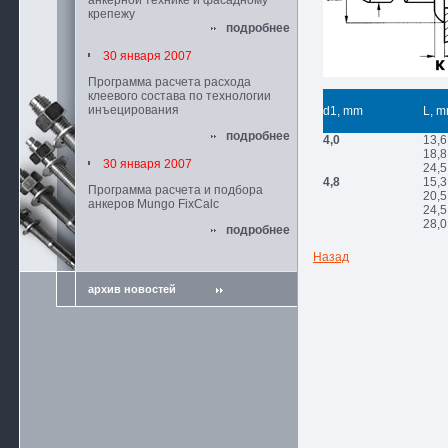
анкерной технике и фасадному
крепежу
подробнее
30 января 2007
Программа расчета расхода
клеевого состава по технологии
инъецирования
d1, mm
L, 
подробнее
4,0
13,6
18,8
30 января 2007
24,5
4,8
15,3
Программа расчета и подбора
20,5
анкеров Mungo FixCalc
24,5
28,0
подробнее
Назад
архив новостей